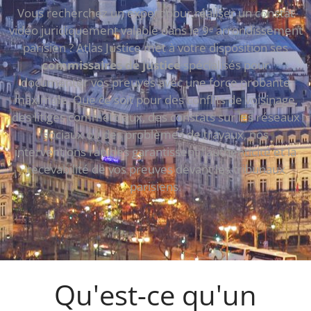
Vous recherchez un expert pour réaliser un constat
vidéo juridiquement valable dans le 9ᵉ arrondissement
parisien ? Atlas Justice met à votre disposition ses
commissaires de justice
spécialisés pour
documenter vos preuves avec une force probante
maximale. Que ce soit pour des conflits de voisinage,
des litiges commerciaux, des constats sur les réseaux
sociaux ou des problèmes de travaux, nos
interventions rapides garantissent l’authenticité et la
recevabilité de vos preuves devant les tribunaux
parisiens.
Qu'est-ce qu'un