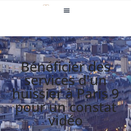
Bénéficier des
services d'un
huissier à Paris 9
pour un constat
vidéo