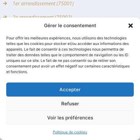
1er arrondissement (75001)
2e arrondissement (75002)
Gérer le consentement
3e arrondissement (75003)
Pour offrir les meilleures expériences, nous utilisons des technologies
telles que les cookies pour stocker et/ou accéder aux informations des
4e arrondissement (75004)
appareils. Le fait de consentir à ces technologies nous permettra de
traiter des données telles que le comportement de navigation ou les ID
5e arrondissement (75005)
uniques sur ce site. Le fait de ne pas consentir ou de retirer son
consentement peut avoir un effet négatif sur certaines caractéristiques
6e arrondissement (75006)
et fonctions.
7e arrondissement (75007)
Accepter
8e arrondissement (75008)
Refuser
9e arrondissement (75009)
Voir les préférences
10e arrondissement (75010)
Politique de cookies