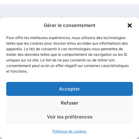
Pourquoi faire appel à
Gérer le consentement
Atlas Justice pour vos
Pour offrir les meilleures expériences, nous utilisons des technologies
telles que les cookies pour stocker et/ou accéder aux informations des
constats vidéo à Paris
appareils. Le fait de consentir à ces technologies nous permettra de
traiter des données telles que le comportement de navigation ou les ID
20e ?
uniques sur ce site. Le fait de ne pas consentir ou de retirer son
consentement peut avoir un effet négatif sur certaines caractéristiques
et fonctions.
Accepter
Une expertise locale et
Refuser
adaptée
Voir les préférences
Atlas Justice développe une connaissance approfondie
Politique de cookies
des spécificités du 20ème arrondissement et de ses