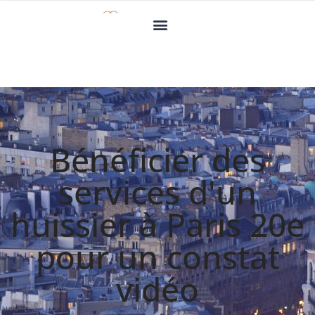
Bénéficier des
services d'un
huissier à Paris 20e
pour un constat
vidéo