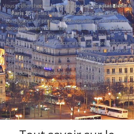
Vous recherchez un
huissier pour un constat vidéo à
Paris 20
? Atlas Justice vous accompagne dans la
constitution de preuves audiovisuelles juridiquement
incontestables. Nos commissaires de justice certifiés
interviennent rapidement dans le 20ème
arrondissement pour documenter avec précision vos
situations litigieuses : nuisances sonores, troubles de
voisinage, états des lieux ou contrôles de livraisons.
Grâce à nos équipements professionnels intégrant
horodatage et géolocalisation, nous garantissons
l’authenticité et la recevabilité de vos preuves devant
tous les tribunaux parisiens.