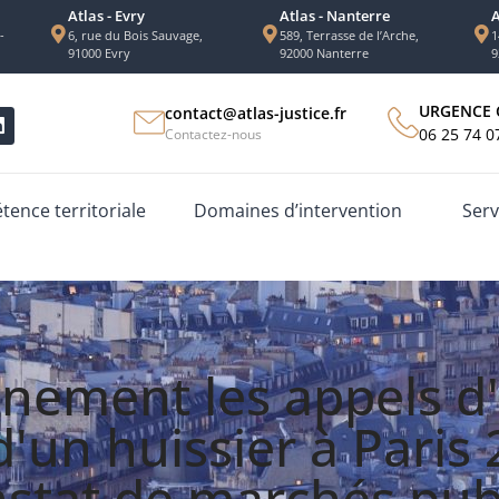
Atlas - Evry
Atlas - Nanterre
A
-
6, rue du Bois Sauvage,
589, Terrasse de l’Arche,
1
91000 Evry
92000 Nanterre
9
URGENCE 
contact@atlas-justice.fr
06 25 74 0
Contactez-nous
ence territoriale
Domaines d’intervention
Serv
nement les appels d'
 d'un huissier à Paris
stat de marchés pub