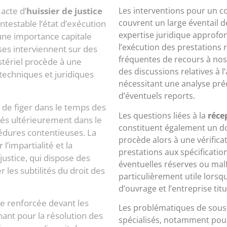
acte d’
huissier de justice
Les interventions pour un c
couvrent un large éventail d
ntestable l’état d’exécution
expertise juridique approfo
 une importance capitale
l’exécution des prestations 
es interviennent sur des
fréquentes de recours à nos
istériel procède à une
des discussions relatives à l
techniques et juridiques
nécessitant une analyse préc
d’éventuels reports.
 de figer dans le temps des
Les questions liées à la
réce
sés ultérieurement dans le
constituent également un dom
édures contentieuses. La
procède alors à une vérifica
’impartialité et la
prestations aux spécificatio
stice, qui dispose des
éventuelles réserves ou mal
 les subtilités du droit des
particulièrement utile lors
d’ouvrage et l’entreprise tit
te renforcée devant les
Les problématiques de sous-
ant pour la résolution des
spécialisés, notamment pour 