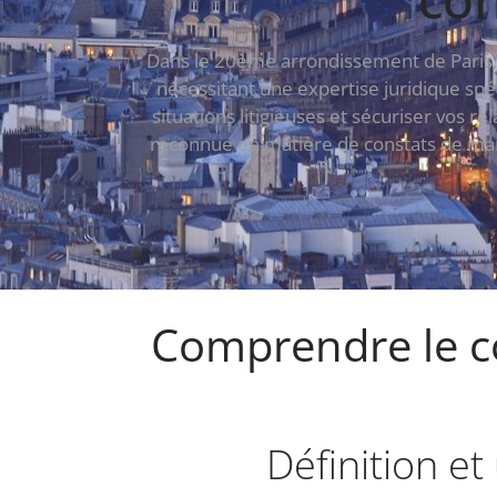
Dans le 20ème arrondissement de Paris, 
nécessitant une expertise juridique spé
situations litigieuses et sécuriser vos re
reconnue en matière de constats de marc
Comprendre le co
Définition et 