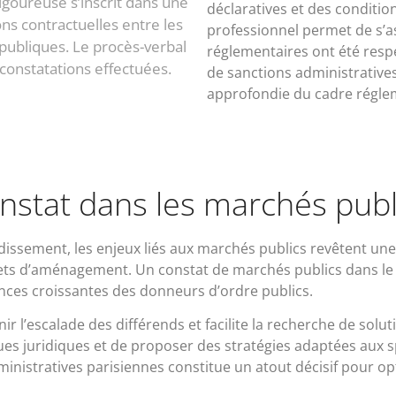
goureuse s’inscrit dans une
déclaratives et des conditio
ons contractuelles entre les
professionnel permet de s’a
ubliques. Le procès-verbal
réglementaires ont été respec
constatations effectuées.
de sanctions administrative
approfondie du cadre réglem
onstat dans les marchés publ
issement, les enjeux liés aux marchés publics revêtent une
jets d’aménagement. Un constat de marchés publics dans le
ences croissantes des donneurs d’ordre publics.
 l’escalade des différends et facilite la recherche de soluti
es juridiques et de proposer des stratégies adaptées aux s
istratives parisiennes constitue un atout décisif pour opt