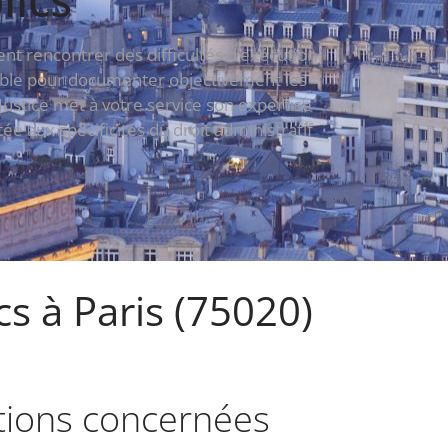
t rencontrer des difficultés d’exécution
nsable pour documenter objectivement les
s Justice met à votre service son expertise
 aux spécificités du droit administratif
s à Paris (75020)
ations concernées