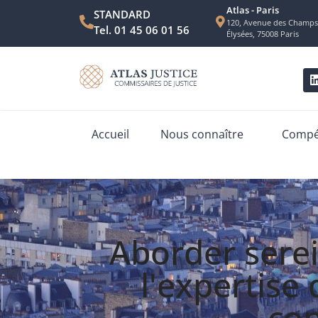
Atlas - Paris
STANDARD
120, Avenue des Champs
Tel. 01 45 06 01 56
Élysées, 75008 Paris
Accueil
Nous connaître
Compét
Aborder serei
l'expertise
con