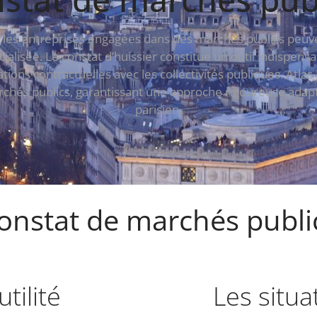
les entreprises engagées dans des marchés publics peuven
cialisée. Le constat d’huissier constitue un outil indispe
lations contractuelles avec les collectivités publiques. Atla
hés publics, garantissant une approche rigoureuse adaptée
parisien.
nstat de marchés public
utilité
Les situ