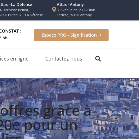
tlas - La Défense
Atlas - Antony
4, Terrasse Bellini,
3, Avenue de la Division
2800 Puteaux – La Défense
Leclerc, 92160 Antony
CONSTAT :
Espace PRO - Signification
7 56
ices en ligne
Contactez-nous
offres grâce à
 20e pour un
lics