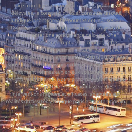
Face à un litige commercial ou à des pratiques
déloyales, le constat d’huissier constitue un outil
juridique incontournable pour les entreprises du
18ème arrondissement parisien. Qu’il s’agisse de
documenter une concurrence déloyale, une
contrefaçon ou une rupture de contrat, cette
procédure officielle permet d’établir des preuves
légales solides devant les tribunaux. Atlas Justice met à
disposition des commissaires de justice expérimentés,
parfaitement formés aux enjeux spécifiques du droit
des affaires moderne. Notre proximité géographique
et notre expertise locale garantissent des
interventions rapides et efficaces, adaptées aux
réalités du tissu économique parisien contemporain.