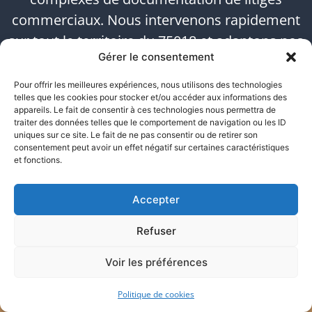
commerciaux. Nous intervenons rapidement
sur tout le territoire du 75018 et adaptons nos
Gérer le consentement
horaires aux contraintes de votre activité
professionnelle.
Pour offrir les meilleures expériences, nous utilisons des technologies
telles que les cookies pour stocker et/ou accéder aux informations des
appareils. Le fait de consentir à ces technologies nous permettra de
URGENCE CONSTAT – 24h/24 - 06 17 14 02 28
traiter des données telles que le comportement de navigation ou les ID
uniques sur ce site. Le fait de ne pas consentir ou de retirer son
consentement peut avoir un effet négatif sur certaines caractéristiques
et fonctions.
Accepter
Refuser
Voir les préférences
Contact direct avec votre huissier
Politique de cookies