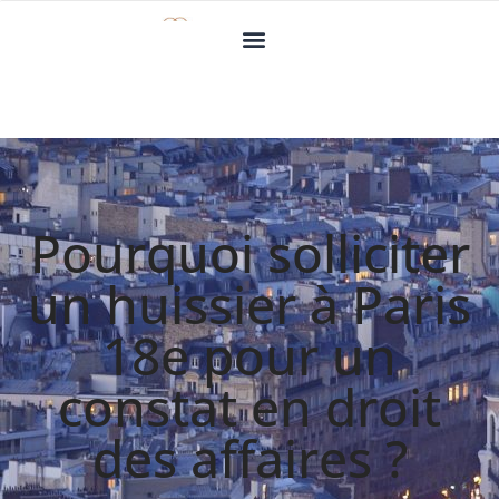
Pourquoi solliciter
un huissier à Paris
18e pour un
constat en droit
des affaires ?