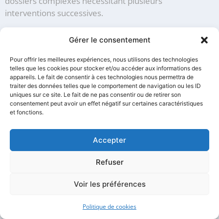
dossiers complexes nécessitant plusieurs
interventions successives.
Nous proposons également des services
Gérer le consentement
complémentaires comme le
recouvrement
judiciaire
de créances ou l’
exécution de décisions
de
Pour offrir les meilleures expériences, nous utilisons des technologies
justice, vous permettant ainsi de bénéficier d’un
telles que les cookies pour stocker et/ou accéder aux informations des
appareils. Le fait de consentir à ces technologies nous permettra de
accompagnement global de votre dossier.
traiter des données telles que le comportement de navigation ou les ID
uniques sur ce site. Le fait de ne pas consentir ou de retirer son
consentement peut avoir un effet négatif sur certaines caractéristiques
1er arrondissement (75001)
et fonctions.
2e arrondissement (75002)
Accepter
3e arrondissement (75003)
Refuser
4e arrondissement (75004)
Voir les préférences
5e arrondissement (75005)
Politique de cookies
6e arrondissement (75006)