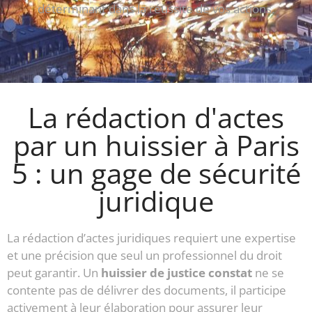
déterminant dans la réussite de vos actions.
La rédaction d'actes
par un huissier à Paris
5 : un gage de sécurité
juridique
La rédaction d’actes juridiques requiert une expertise
et une précision que seul un professionnel du droit
peut garantir. Un
huissier de justice constat
ne se
contente pas de délivrer des documents, il participe
activement à leur élaboration pour assurer leur