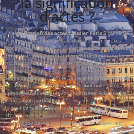
la signification
d'actes ?
La
signification des actes huissier Paris 5
constitue
une étape fondamentale dans de nombreuses
procédures juridiques. Qu’il s’agisse d’une
assignation
en justice
, d’un
commandement de payer
ou de la
notification d’une décision de tribunal, le recours à un
professionnel qualifié garantit la validité et l’efficacité
de vos démarches. Dans le 5ème
arrondissement de
Paris
, quartier historique abritant universités
prestigieuses et institutions judiciaires, Atlas Justice
accompagne particuliers, entreprises et professionnels
du droit dans leurs besoins de rédaction et signification
d’actes. Notre expertise permet d’assurer la sécurité
juridique de vos procédures tout en respectant
scrupuleusement les délais légaux, élément souvent