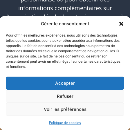
informations complémentaires sur
l’organisation légale de votre jeu-concours à
Gérer le consentement
Paris 2. Avec Atlas Justice, assurez-vous que
votre événement promotionnel se déroule
Pour offrir les meilleures expériences, nous utilisons des technologies
telles que les cookies pour stocker et/ou accéder aux informations des
dans le respect total de la loi, en toute
appareils. Le fait de consentir à ces technologies nous permettra de
transparence et sécurité.
traiter des données telles que le comportement de navigation ou les ID
uniques sur ce site. Le fait de ne pas consentir ou de retirer son
consentement peut avoir un effet négatif sur certaines caractéristiques
URGENCE CONSTAT – 24h/24 - 06 17 14 02 28
et fonctions.
Accepter
Refuser
Voir les préférences
Politique de cookies