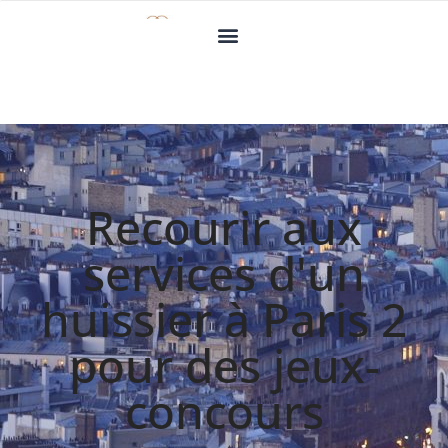
Recourir aux
services d'un
huissier à Paris 2
pour des jeux-
concours