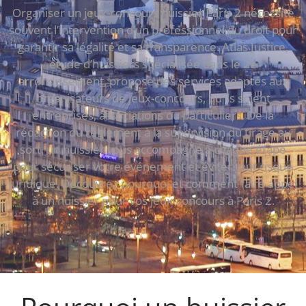
Organiser un jeux-concours huissier Paris 2 nécessite
souvent l’intervention d’un professionnel du droit pour
garantir sa légalité et sa transparence. Atlas Justice,
étude d’huissiers spécialisée dans le 2e
arrondissement, propose des services adaptés aux
organisateurs de jeux-concours, qu’ils soient
entreprises, associations ou particuliers. De la
rédaction du règlement à la supervision du tirage au
sort, un huissier vous accompagne à chaque étape
pour sécuriser votre événement et éviter tout risque
juridique. Découvrez pourquoi et comment faire appel
à un huissier pour vos jeux-concours à Paris 2.