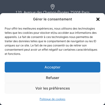
120, Avenue des Champs-Élysées 75008 Paris
Gérer le consentement
6, rue du Bois Sauvage 91000 Evry
Pour offrir les meilleures expériences, nous utilisons des technologies
telles que les cookies pour stocker et/ou accéder aux informations des
appareils. Le fait de consentir à ces technologies nous permettra de
traiter des données telles que le comportement de navigation ou les ID
Lundi - Vendredi, 8h - 20h
uniques sur ce site. Le fait de ne pas consentir ou de retirer son
consentement peut avoir un effet négatif sur certaines caractéristiques
et fonctions.
Accepter
Refuser
Atlas Justice – SELARL ATLAS JUSTICE ©2026. Tous droits
Voir les préférences
réservés
Politique de cookies
Mentions légales
–
CGU