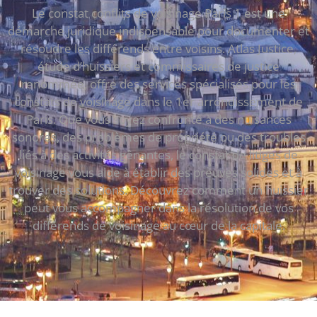
Le constat conflits de voisinage Paris 1 est une
démarche juridique indispensable pour documenter et
résoudre les différends entre voisins. Atlas Justice,
étude d’huissiers et commissaires de justice
renommée, offre des services spécialisés pour les
constats de voisinage dans le 1er arrondissement de
Paris. Que vous soyez confronté à des nuisances
sonores, des problèmes de propriété ou des troubles
liés à des activités gênantes, le constat de litiges de
voisinage vous aide à établir des preuves solides et à
trouver des solutions. Découvrez comment un huissier
peut vous accompagner dans la résolution de vos
différends de voisinage au cœur de la capitale.