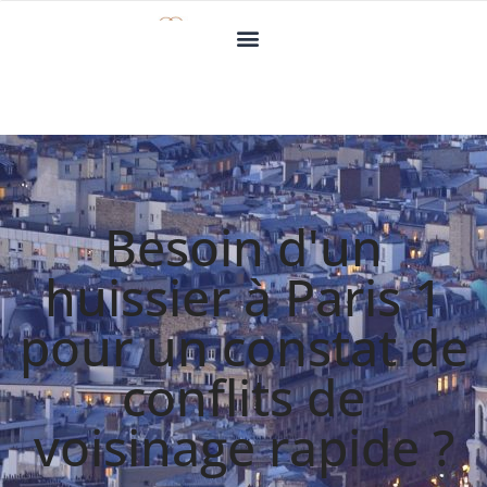
Besoin d'un
huissier à Paris 1
pour un constat de
conflits de
voisinage rapide ?