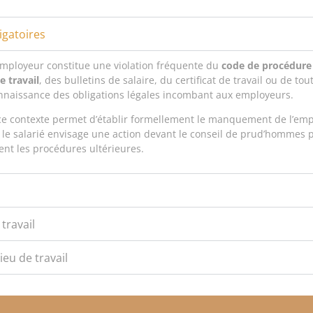
igatoires
employeur constitue une violation fréquente du
code de procédure 
e travail
, des bulletins de salaire, du certificat de travail ou de t
nnaissance des obligations légales incombant aux employeurs.
s ce contexte permet d’établir formellement le manquement de l’em
 le salarié envisage une action devant le conseil de prud’hommes p
ent les procédures ultérieures.
travail
eu de travail