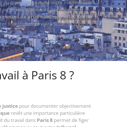
it du travail représente votre meilleur atout
usif ou de manquements aux obligations
le
conseil de prud’hommes
.
Atlas Justice
er objectivement votre situation litigieuse
ail à Paris 8 ?
 justice
pour documenter objectivement
ique
revêt une importance particulière
it du travail dans
Paris 8
permet de figer