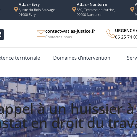
Atlas - Evry
Atlas - Nanterre
A
-
6, rue du Bois Sauvage,
589, Terrasse de l’Arche,
1
91000 Evry
92000 Nanterre
9
URGENCE 
contact@atlas-justice.fr
06 25 74 0
Contactez-nous
ence territoriale
Domaines d’intervention
Serv
appel à un huissier à
stat en droit du trava