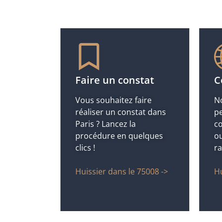
Faire un constat
C
Vous souhaitez faire
No
réaliser un constat dans
pe
Paris ? Lancez la
co
procédure en quelques
ou
clics !
r
Huissier dans le 75008 ->
Hu