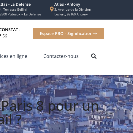
tlas - La Défense
Atlas - Antony
4, Terrasse Bellini,
3, Avenue de la Division
2800 Puteaux – La Défense
Leclerc, 92160 Antony
CONSTAT :
Espace PRO - Signification
7 56
ices en ligne
Contactez-nous
 Paris 8 pour un
il ?