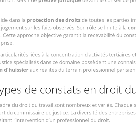
urront servir de
preuve juridique
devant le conseil de 
side dans la
protection des droits
de toutes les parties im
jugement sur les faits observés. Son rôle se limite à la
con
ette approche objective garantit la recevabilité du consta
prise.
ticularités liées à la concentration d’activités tertiaires et
 justice spécialisés dans ce domaine possèdent une connais
n d’huissier
aux réalités du terrain professionnel parisien
ypes de constats en droit du 
cadre du droit du travail sont nombreux et variés. Chaque s
art du commissaire de justice. La diversité des entrepris
itant l’intervention d’un professionnel du droit.