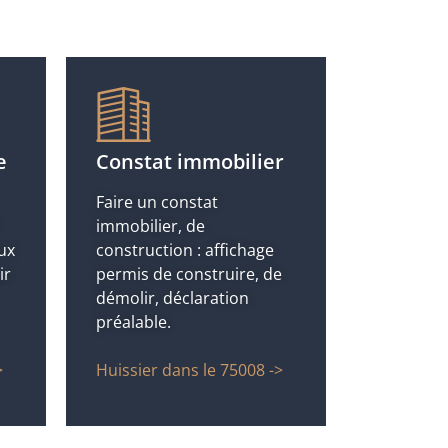
e
Constat immobilier
Faire un constat
immobilier, de
ux
construction : affichage
ir
permis de construire, de
démolir, déclaration
préalable.
>
Huissier dans le 75008 ->