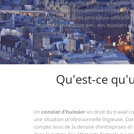
Confronté à un conflit professionnel dans le
pour établir des preuves juridiques s
contractuelles, cette procédure officielle
vous met en relation avec des huissiers sp
Qu'est-ce qu'u
Un
constat d’huissier
en droit du travail c
une situation professionnelle litigieuse. Da
compte tenu de la densité d’entreprises et d