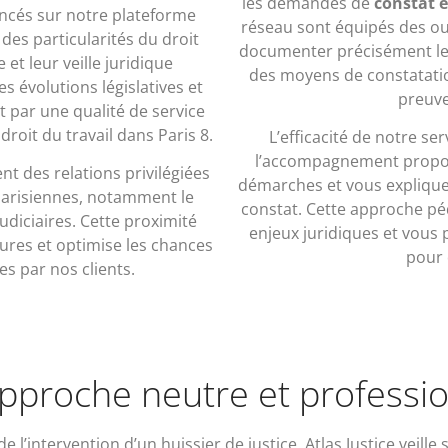
les demandes de
constat 
ncés sur notre plateforme
réseau sont équipés des ou
es particularités du droit
documenter précisément les 
 et leur veille juridique
des moyens de constatation
 évolutions législatives et
preuve
it par une qualité de service
droit du travail dans Paris 8.
L’efficacité de notre se
l’accompagnement propos
nt des relations privilégiées
démarches et vous expliquen
 parisiennes, notamment le
constat. Cette approche pé
diciaires. Cette proximité
enjeux juridiques et vous 
ieures et optimise les chances
pour 
s par nos clients.
pproche neutre et professio
 l’intervention d’un huissier de justice. Atlas Justice veill