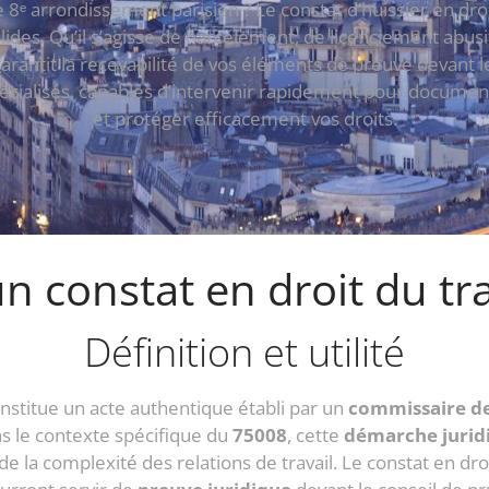
 8ᵉ arrondissement parisien ? Le constat d’huissier en dro
olides. Qu’il s’agisse de harcèlement, de licenciement ab
 garantit la recevabilité de vos éléments de preuve devant 
écialisés, capables d’intervenir rapidement pour document
et protéger efficacement vos droits.
n constat en droit du trav
Définition et utilité
onstitue un acte authentique établi par un
commissaire de
ns le contexte spécifique du
75008
, cette
démarche jurid
e la complexité des relations de travail. Le constat en dro