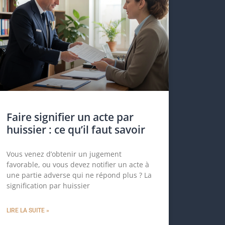
Faire signifier un acte par
huissier : ce qu’il faut savoir
Vous venez d’obtenir un jugement
favorable, ou vous devez notifier un acte à
une partie adverse qui ne répond plus ? La
signification par huissier
LIRE LA SUITE »