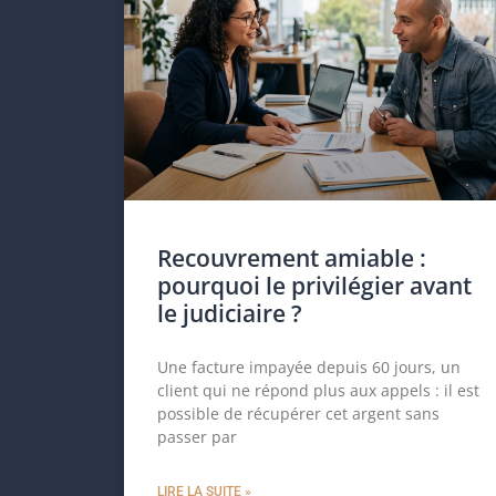
Recouvrement amiable :
pourquoi le privilégier avant
le judiciaire ?
Une facture impayée depuis 60 jours, un
client qui ne répond plus aux appels : il est
possible de récupérer cet argent sans
passer par
LIRE LA SUITE »