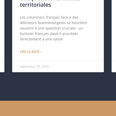
territoriales
Les créanciers français face à des
débiteurs luxembourgeois se heurtent
souvent à une question cruciale : un
huissier français peut-il procéder
directement à une saisie
LIRE LA SUITE »
septembre 29, 2025