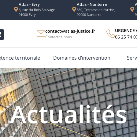
Atlas - Evry
Atlas - Nanterre
A
-
6, rue du Bois Sauvage,
589, Terrasse de l’Arche,
1
91000 Evry
92000 Nanterre
9
URGENCE 
contact@atlas-justice.fr
06 25 74 0
Contactez-nous
ence territoriale
Domaines d’intervention
Serv
Actualités