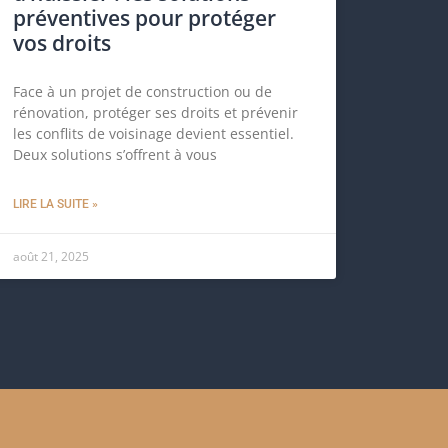
préventives pour protéger
vos droits
Face à un projet de construction ou de
rénovation, protéger ses droits et prévenir
les conflits de voisinage devient essentiel.
Deux solutions s’offrent à vous
LIRE LA SUITE »
août 21, 2025