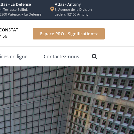
tlas - La Défense
Atlas - Antony
4, Terrasse Bellini,
3, Avenue de la Division
2800 Puteaux – La Défense
Leclerc, 92160 Antony
CONSTAT :
Espace PRO - Signification
7 56
ices en ligne
Contactez-nous