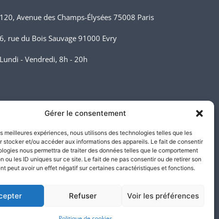
120, Avenue des Champs-Élysées 75008 Paris
6, rue du Bois Sauvage 91000 Evry
Lundi - Vendredi, 8h - 20h
Gérer le consentement
les meilleures expériences, nous utilisons des technologies telles que les
 stocker et/ou accéder aux informations des appareils. Le fait de consentir
ologies nous permettra de traiter des données telles que le comportement
n ou les ID uniques sur ce site. Le fait de ne pas consentir ou de retirer son
 peut avoir un effet négatif sur certaines caractéristiques et fonctions.
USTICE ©2026. Tous droits réservés
cepter
Refuser
Voir les préférences
Politique de cookies