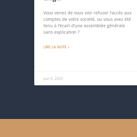
Vous venez de vous voir refuser l’accès aux
comptes de votre société, ou vous avez été
tenu à l’écart d’une assemblée générale
sans explication ?
LIRE LA SUITE »
juin 9, 2026