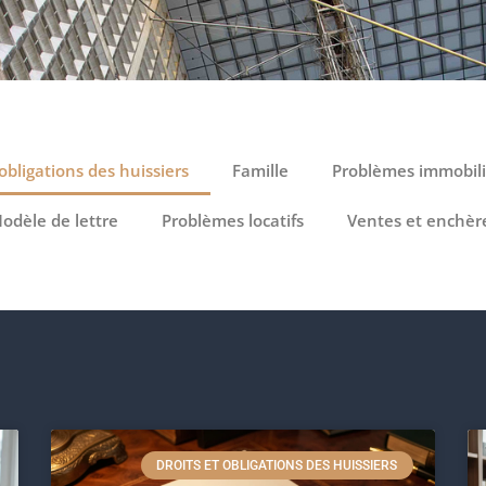
 obligations des huissiers
Famille
Problèmes immobilie
odèle de lettre
Problèmes locatifs
Ventes et enchèr
DROITS ET OBLIGATIONS DES HUISSIERS