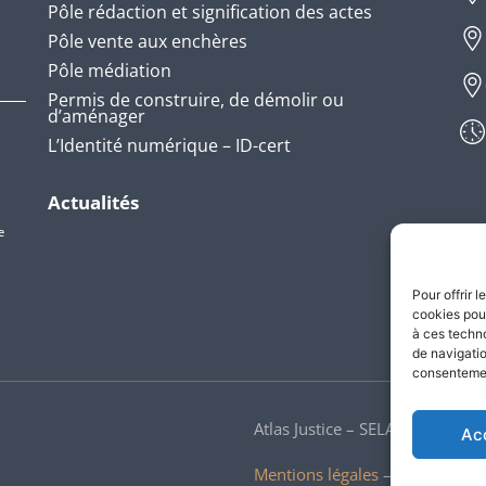
Pôle rédaction et signification des actes
Pôle vente aux enchères
Pôle médiation
Permis de construire, de démolir ou
d’aménager
L’Identité numérique – ID-cert
Actualités
e
Pour offrir 
cookies pour
à ces techn
de navigatio
consentement
Atlas Justice – SELARL ATLAS J
Ac
Mentions légales
–
CGU