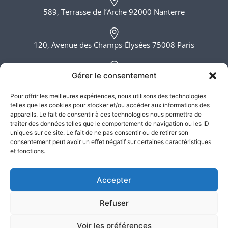
589, Terrasse de l’Arche 92000 Nanterre
120, Avenue des Champs-Élysées 75008 Paris
Gérer le consentement
6, rue du Bois Sauvage 91000 Evry
Pour offrir les meilleures expériences, nous utilisons des technologies
telles que les cookies pour stocker et/ou accéder aux informations des
Lundi - Vendredi, 8h - 20h
appareils. Le fait de consentir à ces technologies nous permettra de
traiter des données telles que le comportement de navigation ou les ID
uniques sur ce site. Le fait de ne pas consentir ou de retirer son
consentement peut avoir un effet négatif sur certaines caractéristiques
et fonctions.
Accepter
Refuser
Atlas Justice – SELARL ATLAS JUSTICE ©2026. Tous droits
réservés
Voir les préférences