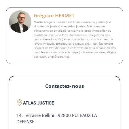
Grégoire HERMET
Maître Grégoire Hermet est Commissaire de justice (ex-
Huissier de justice) chez Atlas Justice. Son domaine
d'intervention privilégié concerne le droit immobilier du
quotidien, avec une forte dominante sur la gestion des
contentieux locatifs (rédaction de baux, recouvrement de
loyers impayés, procédures d'expulsion). Il est également
l'expert de l'étude pour la constatation et la résolution des
troubles anormaux de voisinage (nuisances sonores, dégâts
des eaux, empiètements).
Contactez- nous
ATLAS JUSTICE
14, Terrasse Bellini - 92800 PUTEAUX LA
DEFENSE