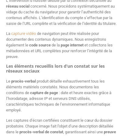
L’intervention d’huissier débute par la connexion sécurisée au
réseau social
concerné. Nous procédons systématiquement au
vidage du cache du navigateur pour garantir l’authenticité des
contenus affichés. L’identification du compte s’effectue par la
saisie de l’URL complète et la vérification de l’identité du titulaire.
capture vidéo
La
de navigation peut être réalisée pour
documenter des contenus dynamiques. Nous enregistrons
également le
code source
de la
page internet
et collectons les
métadonnées et URL complètes pour renforcer l’intégrité de la
preuve.
Les éléments recueillis lors d’un constat sur les
réseaux sociaux
Le
procès-verbal
produit détaille exhaustivement tous les
éléments matériels constatés. Nous documentons les
conditions de
capture de page
: date et heure exactes grâce à
l’horodatage, adresse IP et serveurs DNS utilisés,
caractéristiques techniques de l’environnement informatique
employé.
Les captures d’écran certifiées constituent le cœur du dossier
probatoire. Chaque image fait l’objet d’une description détaillée
dans le
procès-verbal de constat
, garantissant ainsi une
preuve