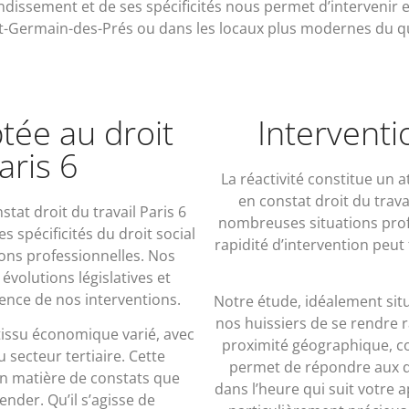
issement et de ses spécificités nous permet d’intervenir e
t-Germain-des-Prés ou dans les locaux plus modernes du 
tée au droit
Interventi
aris 6
La réactivité constitue un 
en constat droit du trav
stat droit du travail Paris 6
nombreuses situations profe
 spécificités du droit social
rapidité d’intervention peut 
ons professionnelles. Nos
volutions législatives et
inence de nos interventions.
Notre étude, idéalement situ
nos huissiers de se rendre 
tissu économique varié, avec
proximité géographique, co
 secteur tertiaire. Cette
permet de répondre aux d
en matière de constats que
dans l’heure qui suit votre a
nder. Qu’il s’agisse de