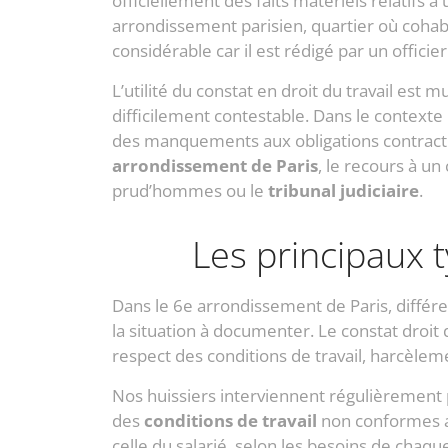
officiellement des faits matériels relatifs 
arrondissement parisien, quartier où cohab
considérable car il est rédigé par un offici
L’utilité du constat en droit du travail est 
difficilement contestable. Dans le contex
des manquements aux obligations contractue
arrondissement de Paris
, le recours à un
prud’hommes ou le
tribunal judiciaire
.
Les principaux t
Dans le 6e arrondissement de Paris, différ
la situation à documenter. Le constat droit d
respect des conditions de travail, harcèlem
Nos huissiers interviennent régulièrement p
des
conditions de travail
non conformes au
celle du salarié, selon les besoins de chaque