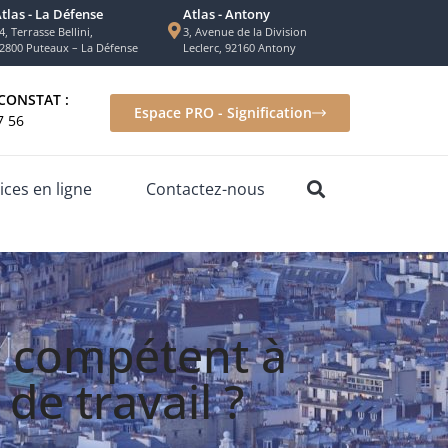
tlas - La Défense
Atlas - Antony
4, Terrasse Bellini,
3, Avenue de la Division
2800 Puteaux – La Défense
Leclerc, 92160 Antony
CONSTAT :
Espace PRO - Signification
7 56
ices en ligne
Contactez-nous
r compétent à
de travail ?