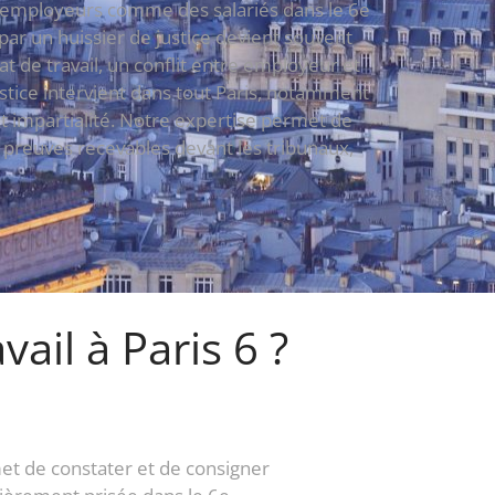
des employeurs comme des salariés dans le 6e
par un huissier de justice devient souvent
 de travail, un conflit entre employeur et
ustice intervient dans tout Paris, notamment
t impartialité. Notre expertise permet de
s preuves recevables devant les tribunaux,
ail à Paris 6 ?
et de constater et de consigner