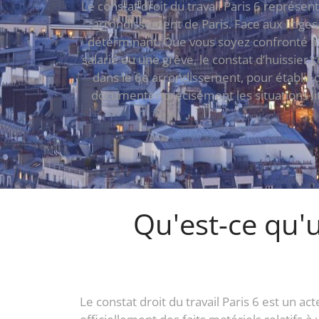
Le constat droit du travail Paris 6 représe
arrondissement de Paris. Face aux litiges
déterminant. Que vous soyez confronté à u
salarié ou une grève, le constat d’huissier
dans le 6e arrondissement, pour établir
documenter précisément les situations lit
Qu'est-ce qu'u
Le constat droit du travail Paris 6 est un ac