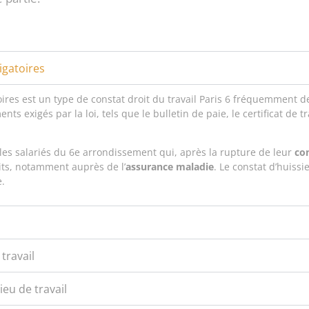
igatoires
res est un type de constat droit du travail Paris 6 fréquemment d
s exigés par la loi, tels que le bulletin de paie, le certificat de tr
 les salariés du 6e arrondissement qui, après la rupture de leur
con
its, notamment auprès de l’
assurance maladie
. Le constat d’huissi
e.
travail
eu de travail