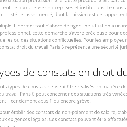
à une situation professionnelle. Cette procédure est partic
itent de nombreuses entreprises et institutions. Le const
er ministériel assermenté, dont la mission est de rapporter 
multiple. Il permet tout d’abord de figer une situation à un 
te professionnel, cette démarche s’avère précieuse pour
lles ou des situations conflictuelles. Pour les employeu
 constat droit du travail Paris 6 représente une sécurité j
ypes de constats en droit du 
ents types de constats peuvent être réalisés en matière d
u travail Paris 6 peut concerner des situations très variées
ent, licenciement abusif, ou encore grève.
our établir des constats de non-paiement de salaire, d’ab
x exigences légales. Ces constats peuvent être effectués 
 partie.