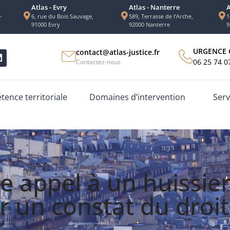
Atlas - Evry
Atlas - Nanterre
A
-
6, rue du Bois Sauvage,
589, Terrasse de l’Arche,
1
91000 Evry
92000 Nanterre
9
URGENCE 
contact@atlas-justice.fr
06 25 74 0
Contactez-nous
ence territoriale
Domaines d’intervention
Serv
re appel à un huissie
r un constat du droit 