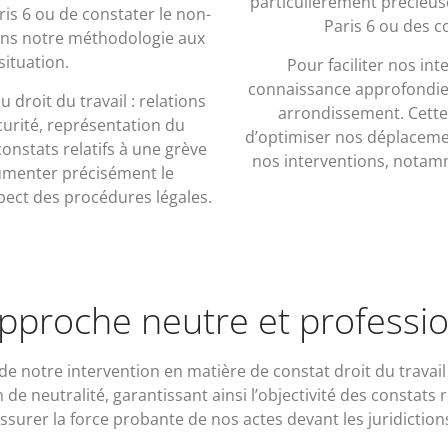
particulièrement précieus
is 6 ou de constater le non-
Paris 6 ou des c
tons notre méthodologie aux
situation.
Pour faciliter nos in
connaissance approfondie d
 droit du travail : relations
arrondissement. Cette 
écurité, représentation du
d’optimiser nos déplaceme
constats relatifs à une grève
nos interventions, notamm
umenter précisément le
ect des procédures légales.
pproche neutre et professio
rs de notre intervention en matière de constat droit du travail 
 de neutralité, garantissant ainsi l’objectivité des constats r
ssurer la force probante de nos actes devant les juridiction