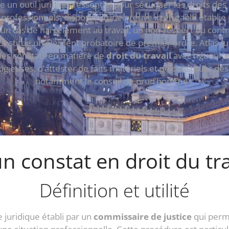
nte un outil juridique essentiel pour sécuriser les droits 
 professionnels, disposer d’une preuve irréfutable établie 
n cas de harcèlement au travail, un non-respect du contrat
 constitue un élément probatoire de premier ordre. Atlas J
 des constats en matière de
droit du travail
avec rigueur e
igieuses, d’attester de faits matériels et de constituer de
notamment le conseil de prud’hommes.
n constat en droit du trav
Définition et utilité
te juridique établi par un
commissaire de justice
qui perm